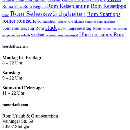
Rom Reiseplanung
Rom Reisetipps
Roma Pass
Rom Regeln
Rom Sehenswürdigkeiten
Rom Spartipps
roms
römer
römische
römischen
sehenswürdigkeiten
sommer
sonnenschutz
stadt
Sonnenuntergang Rom
Tagesausflug Rom
säulen
tempel
temperatur
Übertourismus Rom
vatikan
temperaturen
urlaub
zentrum
zusammenspiel
Geschäftszeiten
Montag bis Freitag:
8 – 22 Uhr
Samstag:
9 – 22 Uhr
Sonn- und Feiertage:
11 – 22 Uhr
romurlaub.com
Rom Urlaub & Gruppenreisen
Vaihinger Str. 69
70567 Stuttgart