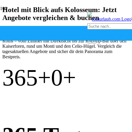
Hotel mit Blick aufs Kolosseum: Jetzt
Angebote vergleichen & buchen
Morgens die Vorhänge aufziehen und aufs Kolosseum schauen?
Hier findest du Hotels mit Blick aufs berühmteste Wahrzeichen
Roms – vom Zimmer mit Direktsicht bis zur Rooftop-Bar über den
Kaiserforen, rund um Monti und den Celio-Hügel. Vergleich die
tagesaktuellen Angebote und sicher dir dein Panorama zum
Bestpreis.
365+
0
+