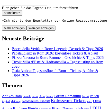
Bitte geben Sie das Ergebnis ein, um fortzufahren
abonnieren*
*Ich möchte den Newsletter der Online-Reisevermittlung 
Mehr anzeigen
Weniger anzeigen
Neueste Beiträge
Bocca della Verità in Rom: Legende, Besuch & Tipps 2026
Papstaudienz in Rom 2026: kostenlose Tickets & Ablauf
Piazza Navona in Rom: Brunnen, Geschichte & Tipps 2026
Tivoli: Villa d’Este & Hadriansvilla – Tagesausflug ab Rom
2026
Ostia Antica: Tagesausflug ab Rom – Tickets, Anfahrt &
Tipps 2026
Themen
Antikes Rom
Forum Romanum
italien
besuch
borsa
börse
domus
herbst
Kolosseum Tickets
Kolosseum Eintritt
Ostia
kapitol
kleidung
nero
rom
Antica
Pantheon Eintritt
Piazza Navona
reich
petersdom
reise