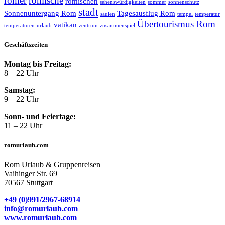
römer
römische
römischen
sehenswürdigkeiten
sommer
sonnenschutz
stadt
Sonnenuntergang Rom
Tagesausflug Rom
säulen
tempel
temperatur
Übertourismus Rom
vatikan
temperaturen
urlaub
zentrum
zusammenspiel
Geschäftszeiten
Montag bis Freitag:
8 – 22 Uhr
Samstag:
9 – 22 Uhr
Sonn- und Feiertage:
11 – 22 Uhr
romurlaub.com
Rom Urlaub & Gruppenreisen
Vaihinger Str. 69
70567 Stuttgart
+49 (0)991/2967-68914
info@romurlaub.com
www.romurlaub.com