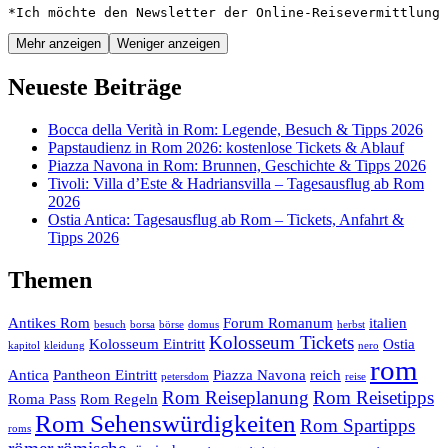
*Ich möchte den Newsletter der Online-Reisevermittlung 
Mehr anzeigen
Weniger anzeigen
Neueste Beiträge
Bocca della Verità in Rom: Legende, Besuch & Tipps 2026
Papstaudienz in Rom 2026: kostenlose Tickets & Ablauf
Piazza Navona in Rom: Brunnen, Geschichte & Tipps 2026
Tivoli: Villa d’Este & Hadriansvilla – Tagesausflug ab Rom
2026
Ostia Antica: Tagesausflug ab Rom – Tickets, Anfahrt &
Tipps 2026
Themen
Antikes Rom
Forum Romanum
italien
besuch
borsa
börse
domus
herbst
Kolosseum Tickets
Kolosseum Eintritt
Ostia
kapitol
kleidung
nero
rom
Antica
Pantheon Eintritt
Piazza Navona
reich
petersdom
reise
Rom Reiseplanung
Rom Reisetipps
Roma Pass
Rom Regeln
Rom Sehenswürdigkeiten
Rom Spartipps
roms