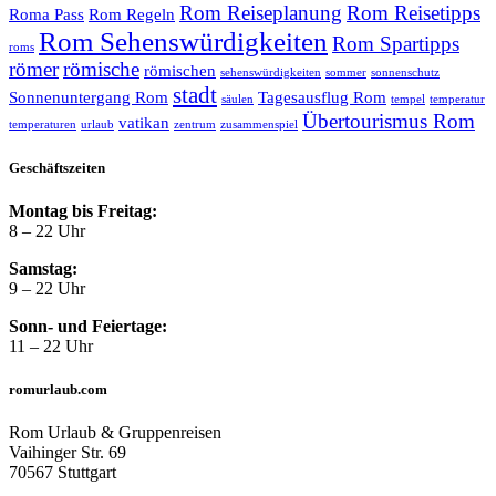
Rom Reiseplanung
Rom Reisetipps
Roma Pass
Rom Regeln
Rom Sehenswürdigkeiten
Rom Spartipps
roms
römer
römische
römischen
sehenswürdigkeiten
sommer
sonnenschutz
stadt
Sonnenuntergang Rom
Tagesausflug Rom
säulen
tempel
temperatur
Übertourismus Rom
vatikan
temperaturen
urlaub
zentrum
zusammenspiel
Geschäftszeiten
Montag bis Freitag:
8 – 22 Uhr
Samstag:
9 – 22 Uhr
Sonn- und Feiertage:
11 – 22 Uhr
romurlaub.com
Rom Urlaub & Gruppenreisen
Vaihinger Str. 69
70567 Stuttgart