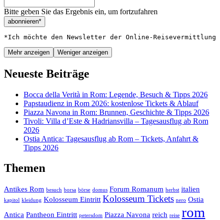
Bitte geben Sie das Ergebnis ein, um fortzufahren
abonnieren*
*Ich möchte den Newsletter der Online-Reisevermittlung 
Mehr anzeigen
Weniger anzeigen
Neueste Beiträge
Bocca della Verità in Rom: Legende, Besuch & Tipps 2026
Papstaudienz in Rom 2026: kostenlose Tickets & Ablauf
Piazza Navona in Rom: Brunnen, Geschichte & Tipps 2026
Tivoli: Villa d’Este & Hadriansvilla – Tagesausflug ab Rom
2026
Ostia Antica: Tagesausflug ab Rom – Tickets, Anfahrt &
Tipps 2026
Themen
Antikes Rom
Forum Romanum
italien
besuch
borsa
börse
domus
herbst
Kolosseum Tickets
Kolosseum Eintritt
Ostia
kapitol
kleidung
nero
rom
Antica
Pantheon Eintritt
Piazza Navona
reich
petersdom
reise