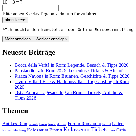
16 + 3 = ?
Bitte geben Sie das Ergebnis ein, um fortzufahren
abonnieren*
*Ich möchte den Newsletter der Online-Reisevermittlung 
Mehr anzeigen
Weniger anzeigen
Neueste Beiträge
Bocca della Verità in Rom: Legende, Besuch & Tipps 2026
Papstaudienz in Rom 2026: kostenlose Tickets & Ablauf
Piazza Navona in Rom: Brunnen, Geschichte & Tipps 2026
Tivoli: Villa d’Este & Hadriansvilla – Tagesausflug ab Rom
2026
Ostia Antica: Tagesausflug ab Rom – Tickets, Anfahrt &
Tipps 2026
Themen
Antikes Rom
Forum Romanum
italien
besuch
borsa
börse
domus
herbst
Kolosseum Tickets
Kolosseum Eintritt
Ostia
kapitol
kleidung
nero