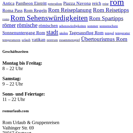
rom
Antica
Pantheon Eintritt
Piazza Navona
reich
petersdom
reise
Rom Reiseplanung
Rom Reisetipps
Roma Pass
Rom Regeln
Rom Sehenswürdigkeiten
Rom Spartipps
roms
römer
römische
römischen
sehenswürdigkeiten
sommer
sonnenschutz
stadt
Sonnenuntergang Rom
Tagesausflug Rom
säulen
tempel
temperatur
Übertourismus Rom
vatikan
temperaturen
urlaub
zentrum
zusammenspiel
Geschäftszeiten
Montag bis Freitag:
8 – 22 Uhr
Samstag:
9 – 22 Uhr
Sonn- und Feiertage:
11 – 22 Uhr
romurlaub.com
Rom Urlaub & Gruppenreisen
Vaihinger Str. 69