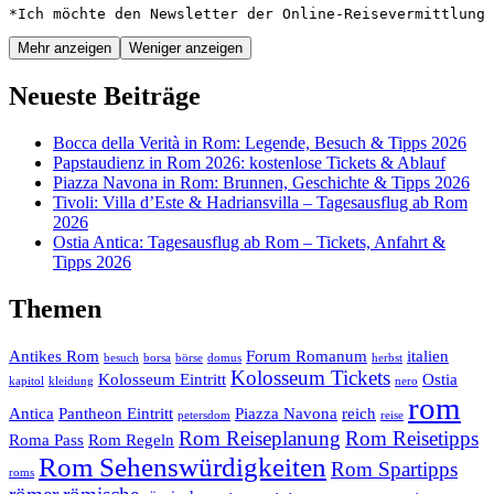
*Ich möchte den Newsletter der Online-Reisevermittlung 
Mehr anzeigen
Weniger anzeigen
Neueste Beiträge
Bocca della Verità in Rom: Legende, Besuch & Tipps 2026
Papstaudienz in Rom 2026: kostenlose Tickets & Ablauf
Piazza Navona in Rom: Brunnen, Geschichte & Tipps 2026
Tivoli: Villa d’Este & Hadriansvilla – Tagesausflug ab Rom
2026
Ostia Antica: Tagesausflug ab Rom – Tickets, Anfahrt &
Tipps 2026
Themen
Antikes Rom
Forum Romanum
italien
besuch
borsa
börse
domus
herbst
Kolosseum Tickets
Kolosseum Eintritt
Ostia
kapitol
kleidung
nero
rom
Antica
Pantheon Eintritt
Piazza Navona
reich
petersdom
reise
Rom Reiseplanung
Rom Reisetipps
Roma Pass
Rom Regeln
Rom Sehenswürdigkeiten
Rom Spartipps
roms