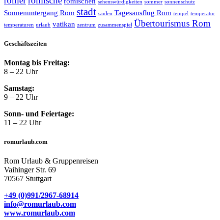
römer
römische
römischen
sehenswürdigkeiten
sommer
sonnenschutz
stadt
Sonnenuntergang Rom
Tagesausflug Rom
säulen
tempel
temperatur
Übertourismus Rom
vatikan
temperaturen
urlaub
zentrum
zusammenspiel
Geschäftszeiten
Montag bis Freitag:
8 – 22 Uhr
Samstag:
9 – 22 Uhr
Sonn- und Feiertage:
11 – 22 Uhr
romurlaub.com
Rom Urlaub & Gruppenreisen
Vaihinger Str. 69
70567 Stuttgart
+49 (0)991/2967-68914
info@romurlaub.com
www.romurlaub.com