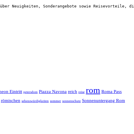
über Neuigkeiten, Sonderangebote sowie Reisevorteile, di
rom
heon Eintritt
Piazza Navona
reich
Roma Pass
petersdom
reise
römischen
Sonnenuntergang Rom
sehenswürdigkeiten
sommer
sonnenschutz