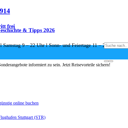
8914
tt frei
eschichte & Tipps 2026
 l Samstag 9 – 22 Uhr l Sonn- und Feiertage 11 – 22 Uhr
e sichern
nderangebote informiert zu sein. Jetzt Reisevorteile sichern!
 günstig online buchen
Flughafen Stuttgart (STR)