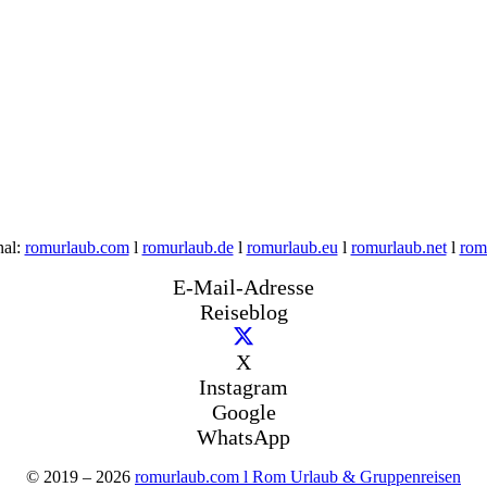
nal:
romurlaub.com
l
romurlaub.de
l
romurlaub.eu
l
romurlaub.net
l
rom
E-Mail-Adresse
Reiseblog
X
Instagram
Google
WhatsApp
© 2019 – 2026
romurlaub.com l Rom Urlaub & Gruppenreisen