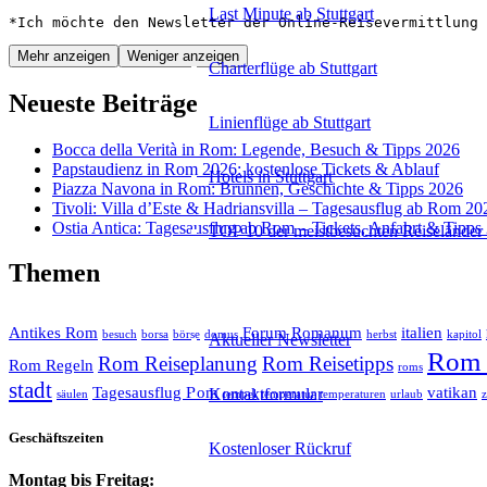
Last Minute ab Stuttgart
*Ich möchte den Newsletter der Online-Reisevermittlung 
Mehr anzeigen
Weniger anzeigen
Charterflüge ab Stuttgart
Neueste Beiträge
Linienflüge ab Stuttgart
Bocca della Verità in Rom: Legende, Besuch & Tipps 2026
Papstaudienz in Rom 2026: kostenlose Tickets & Ablauf
Hotels in Stuttgart
Piazza Navona in Rom: Brunnen, Geschichte & Tipps 2026
Tivoli: Villa d’Este & Hadriansvilla – Tagesausflug ab Rom 20
Ostia Antica: Tagesausflug ab Rom – Tickets, Anfahrt & Tipps
TOP 10 der meistbesuchten Reiseländer 
Themen
Reiseservice
Antikes Rom
Forum Romanum
italien
besuch
borsa
börse
domus
herbst
kapitol
Aktueller Newsletter
Rom 
Rom Reiseplanung
Rom Reisetipps
Rom Regeln
roms
stadt
Tagesausflug Rom
vatikan
Kontaktformular
säulen
tempel
temperatur
temperaturen
urlaub
Geschäftszeiten
Kostenloser Rückruf
Montag bis Freitag: