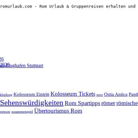
romurlaub.com - Rom Urlaub & Gruppenreisen erhalten und 
26
 2026
ab Flughafen Stuttgart
Kolosseum Tickets
Kolosseum Eintritt
Ostia Antica
Pant
kleidung
nero
Sehenswürdigkeiten
Rom Spartipps
römer
römische
Übertourismus Rom
zentrum
zusammenspiel