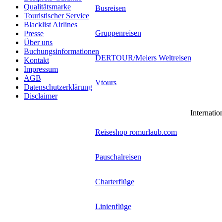
Qualitätsmarke
Busreisen
Touristischer Service
Blacklist Airlines
Gruppenreisen
Presse
Über uns
Buchungsinformationen
DERTOUR/Meiers Weltreisen
Kontakt
Impressum
AGB
Vtours
Datenschutzerklärung
Disclaimer
Reisebuchungsmaschinen
Internatio
Reiseshop romurlaub.com
Pauschalreisen
Charterflüge
Linienflüge