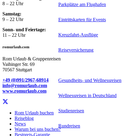
8 – 22 Uhr
Parkplätze am Flughafen
Samstag:
9 – 22 Uhr
Eintrittskarten für Events
Sonn- und Feiertage:
Kreuzfahrt-Ausflüge
11 – 22 Uhr
romurlaub.com
Reiseversicherung
Rom Urlaub & Gruppenreisen
Vaihinger Str. 69
Spezialreiseveranstalter
70567 Stuttgart
+49 (0)991/2967-68914
Gesundheits- und Wellnessreisen
info@romurlaub.com
www.romurlaub.com
Wellnessreisen in Deutschland
Studienreisen
Rom Urlaub buchen
Reiseblog
News
Rundreisen
Warum bei uns buchen?
Bestpreis-Garantie