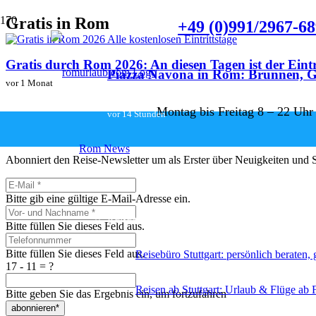
Gratis in Rom
+49 (0)991/2967-6
Gratis durch Rom 2026: An diesen Tagen ist der Eintri
Piazza Navona in Rom: Brunnen, G
vor 1 Monat
Montag bis Freitag 8 – 22 Uhr
Newsletter abonnieren & Vorteil
vor 14 Stunden
Rom News
Abonniert den Reise-Newsletter um als Erster über Neuigkeiten und So
Reiseservice
Bitte gib eine gültige E-Mail-Adresse ein.
Reiseangebote ab Stuttgart
Bitte füllen Sie dieses Feld aus.
Bitte füllen Sie dieses Feld aus.
Reisebüro Stuttgart: persönlich beraten,
17 - 11 = ?
Reisen ab Stuttgart: Urlaub & Flüge ab 
Bitte geben Sie das Ergebnis ein, um fortzufahren
abonnieren*