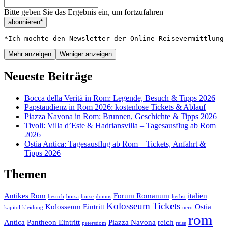
Bitte geben Sie das Ergebnis ein, um fortzufahren
abonnieren*
*Ich möchte den Newsletter der Online-Reisevermittlung 
Mehr anzeigen
Weniger anzeigen
Neueste Beiträge
Bocca della Verità in Rom: Legende, Besuch & Tipps 2026
Papstaudienz in Rom 2026: kostenlose Tickets & Ablauf
Piazza Navona in Rom: Brunnen, Geschichte & Tipps 2026
Tivoli: Villa d’Este & Hadriansvilla – Tagesausflug ab Rom
2026
Ostia Antica: Tagesausflug ab Rom – Tickets, Anfahrt &
Tipps 2026
Themen
Antikes Rom
Forum Romanum
italien
besuch
borsa
börse
domus
herbst
Kolosseum Tickets
Kolosseum Eintritt
Ostia
kapitol
kleidung
nero
rom
Antica
Pantheon Eintritt
Piazza Navona
reich
petersdom
reise