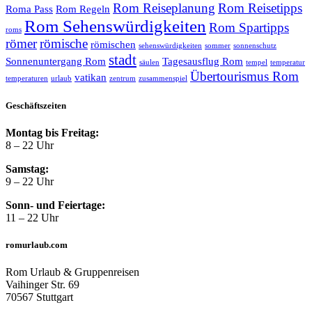
Rom Reiseplanung
Rom Reisetipps
Roma Pass
Rom Regeln
Rom Sehenswürdigkeiten
Rom Spartipps
roms
römer
römische
römischen
sehenswürdigkeiten
sommer
sonnenschutz
stadt
Sonnenuntergang Rom
Tagesausflug Rom
säulen
tempel
temperatur
Übertourismus Rom
vatikan
temperaturen
urlaub
zentrum
zusammenspiel
Geschäftszeiten
Montag bis Freitag:
8 – 22 Uhr
Samstag:
9 – 22 Uhr
Sonn- und Feiertage:
11 – 22 Uhr
romurlaub.com
Rom Urlaub & Gruppenreisen
Vaihinger Str. 69
70567 Stuttgart