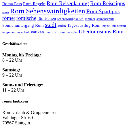
Rom Reiseplanung
Rom Reisetipps
Roma Pass
Rom Regeln
Rom Sehenswürdigkeiten
Rom Spartipps
roms
römer
römische
römischen
sehenswürdigkeiten
sommer
sonnenschutz
stadt
Sonnenuntergang Rom
Tagesausflug Rom
säulen
tempel
temperatur
Übertourismus Rom
vatikan
temperaturen
urlaub
zentrum
zusammenspiel
Geschäftszeiten
Montag bis Freitag:
8 – 22 Uhr
Samstag:
9 – 22 Uhr
Sonn- und Feiertage:
11 – 22 Uhr
romurlaub.com
Rom Urlaub & Gruppenreisen
Vaihinger Str. 69
70567 Stuttgart