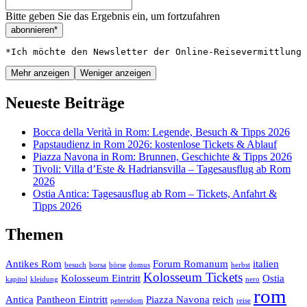
Bitte geben Sie das Ergebnis ein, um fortzufahren
abonnieren*
*Ich möchte den Newsletter der Online-Reisevermittlung 
Mehr anzeigen
Weniger anzeigen
Neueste Beiträge
Bocca della Verità in Rom: Legende, Besuch & Tipps 2026
Papstaudienz in Rom 2026: kostenlose Tickets & Ablauf
Piazza Navona in Rom: Brunnen, Geschichte & Tipps 2026
Tivoli: Villa d’Este & Hadriansvilla – Tagesausflug ab Rom
2026
Ostia Antica: Tagesausflug ab Rom – Tickets, Anfahrt &
Tipps 2026
Themen
Antikes Rom
Forum Romanum
italien
besuch
borsa
börse
domus
herbst
Kolosseum Tickets
Kolosseum Eintritt
Ostia
kapitol
kleidung
nero
rom
Antica
Pantheon Eintritt
Piazza Navona
reich
petersdom
reise