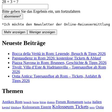
28 + 3 = ?
Bitte geben Sie das Ergebnis ein, um fortzufahren
abonnieren*
*Ich möchte den Newsletter der Online-Reisevermittlung 
Mehr anzeigen
Weniger anzeigen
Neueste Beiträge
Bocca della Verità in Rom: Legende, Besuch & Tipps 2026
Papstaudienz in Rom 2026: kostenlose Tickets & Ablauf
Piazza Navona in Rom: Brunnen, Geschichte & Tipps 2026
Tivoli: Villa d’Este & Hadriansvilla – Tagesausflug ab Rom
2026
Ostia Antica: Tagesausflug ab Rom – Tickets, Anfahrt &
Tipps 2026
Themen
Antikes Rom
Forum Romanum
italien
besuch
borsa
börse
domus
herbst
Kolosseum Tickets
Kolosseum Eintritt
Ostia
kapitol
kleidung
nero