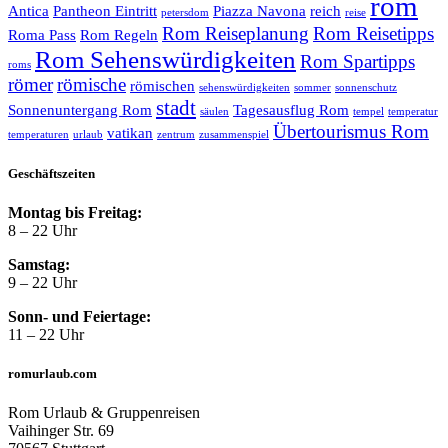
rom
Antica
Pantheon Eintritt
Piazza Navona
reich
petersdom
reise
Rom Reiseplanung
Rom Reisetipps
Roma Pass
Rom Regeln
Rom Sehenswürdigkeiten
Rom Spartipps
roms
römer
römische
römischen
sehenswürdigkeiten
sommer
sonnenschutz
stadt
Sonnenuntergang Rom
Tagesausflug Rom
säulen
tempel
temperatur
Übertourismus Rom
vatikan
temperaturen
urlaub
zentrum
zusammenspiel
Geschäftszeiten
Montag bis Freitag:
8 – 22 Uhr
Samstag:
9 – 22 Uhr
Sonn- und Feiertage:
11 – 22 Uhr
romurlaub.com
Rom Urlaub & Gruppenreisen
Vaihinger Str. 69