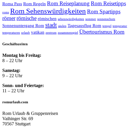
Rom Reiseplanung
Rom Reisetipps
Roma Pass
Rom Regeln
Rom Sehenswürdigkeiten
Rom Spartipps
roms
römer
römische
römischen
sehenswürdigkeiten
sommer
sonnenschutz
stadt
Sonnenuntergang Rom
Tagesausflug Rom
säulen
tempel
temperatur
Übertourismus Rom
vatikan
temperaturen
urlaub
zentrum
zusammenspiel
Geschäftszeiten
Montag bis Freitag:
8 – 22 Uhr
Samstag:
9 – 22 Uhr
Sonn- und Feiertage:
11 – 22 Uhr
romurlaub.com
Rom Urlaub & Gruppenreisen
Vaihinger Str. 69
70567 Stuttgart