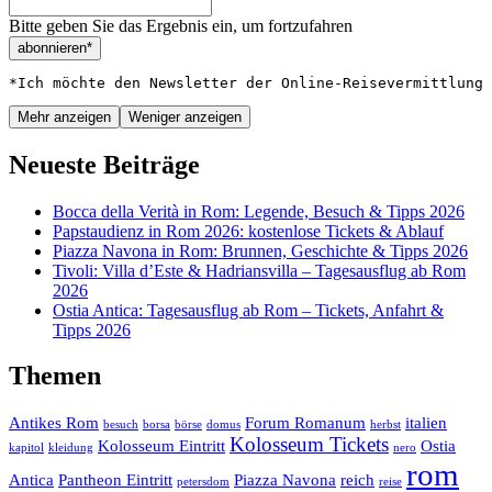
Bitte geben Sie das Ergebnis ein, um fortzufahren
abonnieren*
*Ich möchte den Newsletter der Online-Reisevermittlung 
Mehr anzeigen
Weniger anzeigen
Neueste Beiträge
Bocca della Verità in Rom: Legende, Besuch & Tipps 2026
Papstaudienz in Rom 2026: kostenlose Tickets & Ablauf
Piazza Navona in Rom: Brunnen, Geschichte & Tipps 2026
Tivoli: Villa d’Este & Hadriansvilla – Tagesausflug ab Rom
2026
Ostia Antica: Tagesausflug ab Rom – Tickets, Anfahrt &
Tipps 2026
Themen
Antikes Rom
Forum Romanum
italien
besuch
borsa
börse
domus
herbst
Kolosseum Tickets
Kolosseum Eintritt
Ostia
kapitol
kleidung
nero
rom
Antica
Pantheon Eintritt
Piazza Navona
reich
petersdom
reise