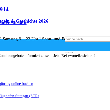
8914
egeln & Geschichte 2026
n der Altstadt
 l Samstag 9 – 22 Uhr l Sonn- und Feiertage 11 – 22 Uhr
e sichern
nderangebote informiert zu sein. Jetzt Reisevorteile sichern!
 günstig online buchen
Flughafen Stuttgart (STR)