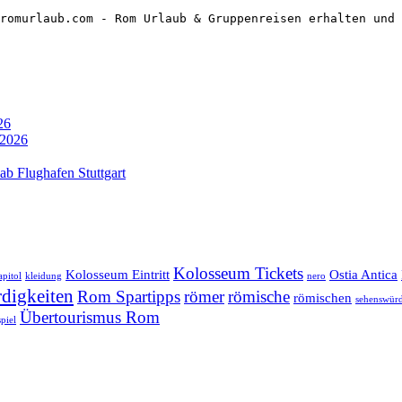
romurlaub.com - Rom Urlaub & Gruppenreisen erhalten und 
26
 2026
ab Flughafen Stuttgart
Kolosseum Tickets
Kolosseum Eintritt
Ostia Antica
apitol
kleidung
nero
digkeiten
Rom Spartipps
römer
römische
römischen
sehenswürd
Übertourismus Rom
piel