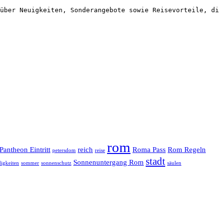
über Neuigkeiten, Sonderangebote sowie Reisevorteile, di
rom
Pantheon Eintritt
reich
Roma Pass
Rom Regeln
petersdom
reise
stadt
Sonnenuntergang Rom
igkeiten
sommer
sonnenschutz
säulen