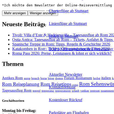
*Ich möchte den Newsletter der Online-Reisevermittlung 
Charterflüge ab Stuttgart
Mehr anzeigen
Weniger anzeigen
Neueste Beiträge
Linienflüge ab Stuttgart
Tivoli: Villa d’Este & Hadriansvilla – Tagesausflug ab Rom 20
Hotels in Stuttgart
Ostia Antica: Tagesausflug ab Rom – Tickets, Anfahrt & Tipps
Spanische Treppe in Rom: Tipps, Regeln & Geschichte 2026
Katakomben in Rom: Tickets, Öffnungszeiten & Tipps 2026
TOP 10 der meistbesuchten Reiseländer 
Roma Pass 2026: Preise, Leistungen & lohnt er sich wirklich?
Reiseservice
Themen
Aktueller Newsletter
Antikes Rom
Forum Romanum
italien
aurea
besuch
borsa
börse
domus
herbst
k
Rom Sehenswür
Rom Reiseplanung
Rom Reisetipps
roms
Kontaktformular
Tagesausflug Rom
tempel
temperatur
temperaturen
urlaub
vatikan
zentrum
zusammens
Kostenloser Rückruf
Geschäftszeiten
Montag bis Freitag:
Parkplätze am Flughafen