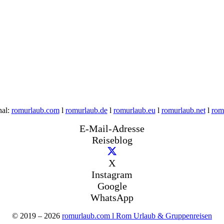
nal:
romurlaub.com
l
romurlaub.de
l
romurlaub.eu
l
romurlaub.net
l
rom
E-Mail-Adresse
Reiseblog
X
Instagram
Google
WhatsApp
© 2019 – 2026
romurlaub.com l Rom Urlaub & Gruppenreisen