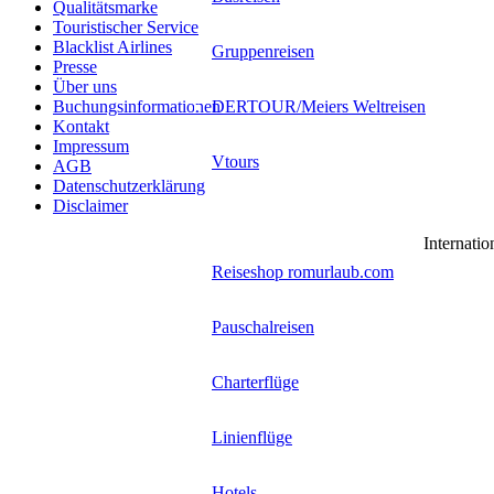
Qualitätsmarke
Touristischer Service
Blacklist Airlines
Gruppenreisen
Presse
Über uns
DERTOUR/Meiers Weltreisen
Buchungsinformationen
Kontakt
Impressum
Vtours
AGB
Datenschutzerklärung
Disclaimer
Reisebuchungsmaschinen
Internatio
Reiseshop romurlaub.com
Pauschalreisen
Charterflüge
Linienflüge
Hotels