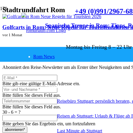
Stadtrundfahrt Rom
+49 (0)991/2967-6
Spanische Treppe in Rom: Tipps, R
Golfcarts in Rom: Neue Regeln für Touristenfahrten i
vor 1 Monat
vor 1 Tag
Montag bis Freitag 8 – 22 Uhr
Newsletter abonnieren & Vorteil
Rom News
Abonniert den Reise-Newsletter um als Erster über Neuigkeiten und So
Reiseservice
Bitte gib eine gültige E-Mail-Adresse ein.
Reiseangebote ab Stuttgart
Bitte füllen Sie dieses Feld aus.
Reisebüro Stuttgart: persönlich beraten,
Bitte füllen Sie dieses Feld aus.
30 - 6 = ?
Reisen ab Stuttgart: Urlaub & Flüge ab 
Bitte geben Sie das Ergebnis ein, um fortzufahren
abonnieren*
Last Minute ab Stuttgart