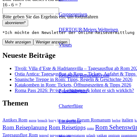
16 - 6 = ?
Gruppenreisen
Bitte geben Sie das Ergebnis ein, um fortzufahren
abonnieren*
DERTOUR/Meiers Weltreisen
*Ich möchte den Newsletter der Online-Reisevermittlung 
Mehr anzeigen
Weniger anzeigen
Vtours
Neueste Beiträge
Reisebuchungsmaschinen
Tivoli: Villa d’Este & Hadriansvilla – Tagesausflug ab Rom 20
Ostia Antica: Tagesausflug ab Rom – Tickets, Anfahrt & Tipps
Reiseshop romurlaub.com
Spanische Treppe in Rom: Tipps, Regeln & Geschichte 2026
Katakomben in Rom: Tickets, Öffnungszeiten & Tipps 2026
Roma Pass 2026: Preise, Leistungen & lohnt er sich wirklich?
Pauschalreisen
Themen
Charterflüge
Antikes Rom
Forum Romanum
italien
Linienflüge
aurea
besuch
borsa
börse
domus
herbst
k
Rom Sehenswür
Rom Reiseplanung
Rom Reisetipps
roms
Tagesausflug Rom
tempel
temperatur
temperaturen
urlaub
vatikan
zentrum
zusammens
Hotels