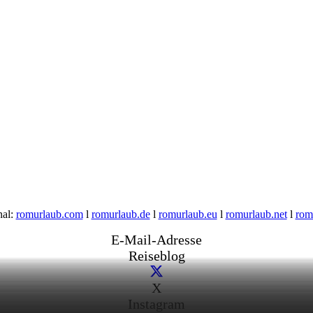
nal:
romurlaub.com
l
romurlaub.de
l
romurlaub.eu
l
romurlaub.net
l
rom
E-Mail-Adresse
Reiseblog
X
Instagram