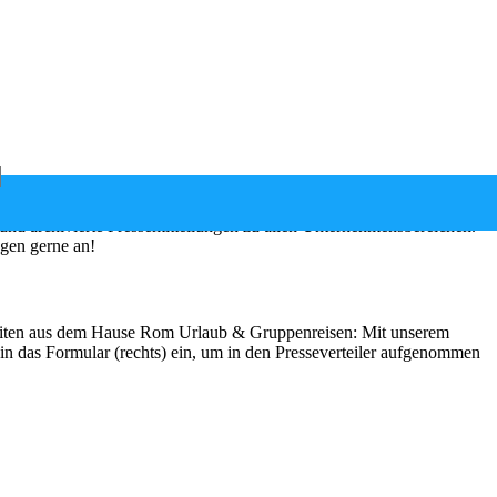
nd archivierte Pressemitteilungen zu allen Unternehmensbereichen.
egen gerne an!
gkeiten aus dem Hause Rom Urlaub & Gruppenreisen: Mit unserem
 in das Formular (rechts) ein, um in den Presseverteiler aufgenommen