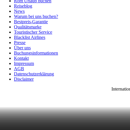
Rom Urlaub buchen
Reiseblog
News
Warum bei uns buchen?
Bestpreis-Garantie
Qualitätsmarke
Touristischer Service
Blacklist Airlines
Presse
Über uns
Buchungsinformationen
Kontakt
Impressum
AGB
Datenschutzerklärung
Disclaimer
Internatio