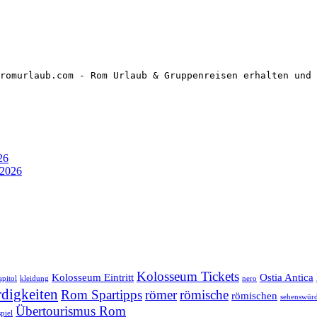
romurlaub.com - Rom Urlaub & Gruppenreisen erhalten und 
26
 2026
Kolosseum Tickets
Kolosseum Eintritt
Ostia Antica
apitol
kleidung
nero
digkeiten
Rom Spartipps
römer
römische
römischen
sehenswürd
Übertourismus Rom
piel