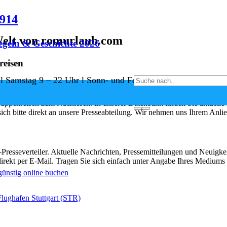
8914
Welt von romurlaub.com
egeln & Geschichte 2026
reisen
 l Samstag 9 – 22 Uhr l Sonn- und Feiertage 11 – 22 Uhr
ppenreisen zum Nachlesen. In unserer Datenbank finden Sie aktuelle u
ich bitte direkt an unsere Presseabteilung. Wir nehmen uns Ihrem Anli
Presseverteiler. Aktuelle Nachrichten, Pressemitteilungen und Neui
d direkt per E-Mail. Tragen Sie sich einfach unter Angabe Ihres Mediums
 günstig online buchen
Flughafen Stuttgart (STR)