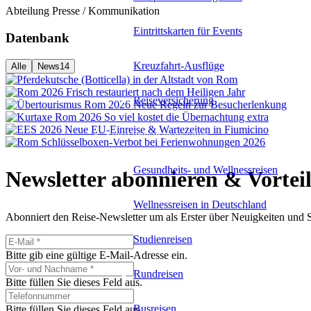
Abteilung Presse / Kommunikation
Eintrittskarten für Events
Datenbank
Kreuzfahrt-Ausflüge
Alle
News
14
Reiseversicherung
Spezialreiseveranstalter
Gesundheits- und Wellnessreisen
Newsletter abonnieren & Vorteil
Wellnessreisen in Deutschland
Abonniert den Reise-Newsletter um als Erster über Neuigkeiten und So
Studienreisen
Bitte gib eine gültige E-Mail-Adresse ein.
Rundreisen
Bitte füllen Sie dieses Feld aus.
Busreisen
Bitte füllen Sie dieses Feld aus.