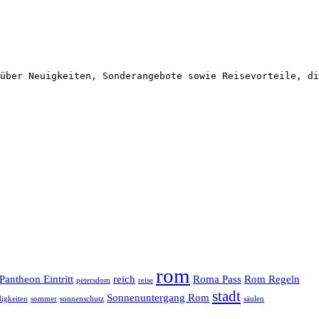
über Neuigkeiten, Sonderangebote sowie Reisevorteile, di
rom
Pantheon Eintritt
reich
Roma Pass
Rom Regeln
petersdom
reise
stadt
Sonnenuntergang Rom
igkeiten
sommer
sonnenschutz
säulen