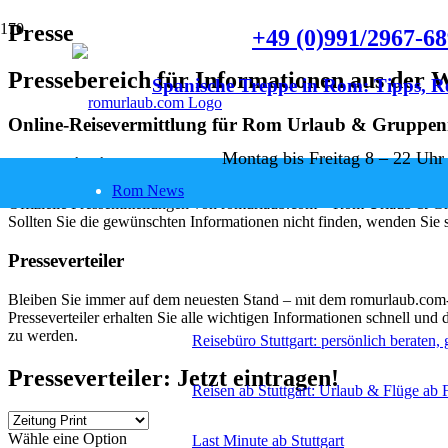
Presse
+49 (0)991/2967-6
Pressebereich für Informationen aus der 
Spanische Treppe in Rom: Tipps, R
Online-Reisevermittlung für Rom Urlaub & Gruppen
vor 6 Stunden
Montag bis Freitag 8 – 22 Uhr
Pressemitteilungen und Ansprechpartner
Rom News
Offizielle Pressemitteilungen von romurlaub.com – Rom Urlaub & Gru
Sollten Sie die gewünschten Informationen nicht finden, wenden Sie s
Reiseservice
Presseverteiler
Reiseangebote ab Stuttgart
Bleiben Sie immer auf dem neuesten Stand – mit dem romurlaub.com-
Presseverteiler erhalten Sie alle wichtigen Informationen schnell un
zu werden.
Reisebüro Stuttgart: persönlich beraten,
Presseverteiler: Jetzt eintragen!
Reisen ab Stuttgart: Urlaub & Flüge ab 
Wähle eine Option
Last Minute ab Stuttgart