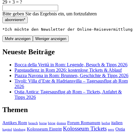
29 + 3 = ?
Bitte geben Sie das Ergebnis ein, um fortzufahren
abonnieren*
*Ich möchte den Newsletter der Online-Reisevermittlung 
Mehr anzeigen
Weniger anzeigen
Neueste Beiträge
Bocca della Verità in Rom: Legende, Besuch & Tipps 2026
Papstaudienz in Rom 2026: kostenlose Tickets & Ablauf
Piazza Navona in Rom: Brunnen, Geschichte & Tipps 2026
Tivoli: Villa d’Este & Hadriansvilla – Tagesausflug ab Rom
2026
Ostia Antica: Tagesausflug ab Rom – Tickets, Anfahrt &
Tipps 2026
Themen
Antikes Rom
Forum Romanum
italien
besuch
borsa
börse
domus
herbst
Kolosseum Tickets
Kolosseum Eintritt
Ostia
kapitol
kleidung
nero