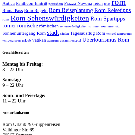
rom
Antica
Pantheon Eintritt
Piazza Navona
reich
petersdom
reise
Rom Reiseplanung
Rom Reisetipps
Roma Pass
Rom Regeln
Rom Sehenswürdigkeiten
Rom Spartipps
roms
römer
römische
römischen
sehenswürdigkeiten
sommer
sonnenschutz
stadt
Sonnenuntergang Rom
Tagesausflug Rom
säulen
tempel
temperatur
Übertourismus Rom
vatikan
temperaturen
urlaub
zentrum
zusammenspiel
Geschäftszeiten
Montag bis Freitag:
8 – 22 Uhr
Samstag:
9 – 22 Uhr
Sonn- und Feiertage:
11 – 22 Uhr
romurlaub.com
Rom Urlaub & Gruppenreisen
Vaihinger Str. 69