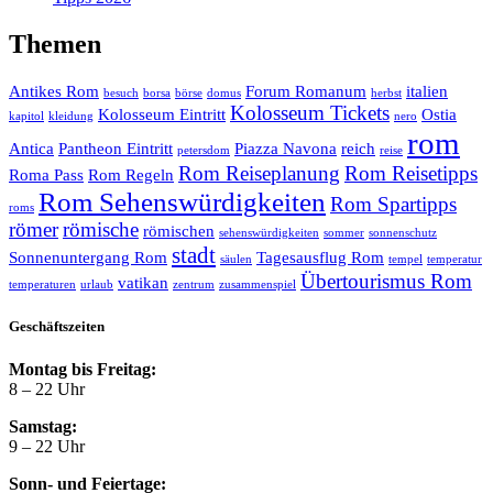
Themen
Antikes Rom
Forum Romanum
italien
besuch
borsa
börse
domus
herbst
Kolosseum Tickets
Kolosseum Eintritt
Ostia
kapitol
kleidung
nero
rom
Antica
Pantheon Eintritt
Piazza Navona
reich
petersdom
reise
Rom Reiseplanung
Rom Reisetipps
Roma Pass
Rom Regeln
Rom Sehenswürdigkeiten
Rom Spartipps
roms
römer
römische
römischen
sehenswürdigkeiten
sommer
sonnenschutz
stadt
Sonnenuntergang Rom
Tagesausflug Rom
säulen
tempel
temperatur
Übertourismus Rom
vatikan
temperaturen
urlaub
zentrum
zusammenspiel
Geschäftszeiten
Montag bis Freitag:
8 – 22 Uhr
Samstag:
9 – 22 Uhr
Sonn- und Feiertage: