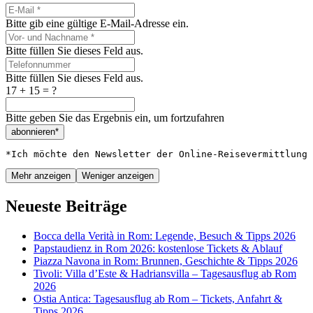
Bitte gib eine gültige E-Mail-Adresse ein.
Bitte füllen Sie dieses Feld aus.
Bitte füllen Sie dieses Feld aus.
17 + 15 = ?
Bitte geben Sie das Ergebnis ein, um fortzufahren
abonnieren*
*Ich möchte den Newsletter der Online-Reisevermittlung 
Mehr anzeigen
Weniger anzeigen
Neueste Beiträge
Bocca della Verità in Rom: Legende, Besuch & Tipps 2026
Papstaudienz in Rom 2026: kostenlose Tickets & Ablauf
Piazza Navona in Rom: Brunnen, Geschichte & Tipps 2026
Tivoli: Villa d’Este & Hadriansvilla – Tagesausflug ab Rom
2026
Ostia Antica: Tagesausflug ab Rom – Tickets, Anfahrt &
Tipps 2026