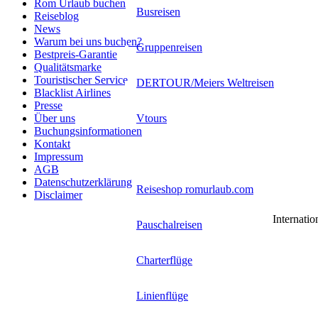
Rom Urlaub buchen
Busreisen
Reiseblog
News
Warum bei uns buchen?
Gruppenreisen
Bestpreis-Garantie
Qualitätsmarke
Touristischer Service
DERTOUR/Meiers Weltreisen
Blacklist Airlines
Presse
Vtours
Über uns
Buchungsinformationen
Kontakt
Reisebuchungsmaschinen
Impressum
AGB
Datenschutzerklärung
Reiseshop romurlaub.com
Disclaimer
Internatio
Pauschalreisen
Charterflüge
Linienflüge