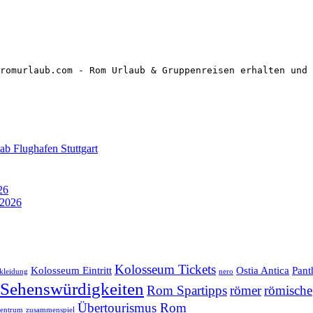
romurlaub.com - Rom Urlaub & Gruppenreisen erhalten und 
ab Flughafen Stuttgart
26
 2026
Kolosseum Tickets
Kolosseum Eintritt
Ostia Antica
Pant
kleidung
nero
Sehenswürdigkeiten
Rom Spartipps
römer
römische
Übertourismus Rom
zentrum
zusammenspiel