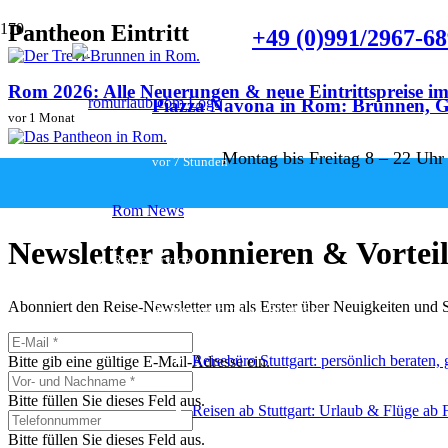
Pantheon Eintritt
+49 (0)991/2967-6
Rom 2026: Alle Neuerungen & neue Eintrittspreise i
Piazza Navona in Rom: Brunnen, G
vor 1 Monat
Montag bis Freitag 8 – 22 Uhr
vor 7 Stunden
Pantheon Rom: Eintritt, Tickets & Öffnungszeiten
vor 1 Monat
Rom News
Newsletter abonnieren & Vorteil
Reiseservice
Abonniert den Reise-Newsletter um als Erster über Neuigkeiten und So
Reiseangebote ab Stuttgart
Reisebüro Stuttgart: persönlich beraten,
Bitte gib eine gültige E-Mail-Adresse ein.
Bitte füllen Sie dieses Feld aus.
Reisen ab Stuttgart: Urlaub & Flüge ab 
Bitte füllen Sie dieses Feld aus.