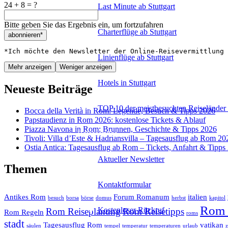
24 + 8 = ?
Last Minute ab Stuttgart
Bitte geben Sie das Ergebnis ein, um fortzufahren
Charterflüge ab Stuttgart
abonnieren*
*Ich möchte den Newsletter der Online-Reisevermittlung 
Linienflüge ab Stuttgart
Mehr anzeigen
Weniger anzeigen
Hotels in Stuttgart
Neueste Beiträge
TOP 10 der meistbesuchten Reiseländer 
Bocca della Verità in Rom: Legende, Besuch & Tipps 2026
Papstaudienz in Rom 2026: kostenlose Tickets & Ablauf
Piazza Navona in Rom: Brunnen, Geschichte & Tipps 2026
Reiseservice
Tivoli: Villa d’Este & Hadriansvilla – Tagesausflug ab Rom 20
Ostia Antica: Tagesausflug ab Rom – Tickets, Anfahrt & Tipps
Aktueller Newsletter
Themen
Kontaktformular
Antikes Rom
Forum Romanum
italien
besuch
borsa
börse
domus
herbst
kapitol
Rom 
Kostenloser Rückruf
Rom Reiseplanung
Rom Reisetipps
Rom Regeln
roms
stadt
Tagesausflug Rom
vatikan
säulen
tempel
temperatur
temperaturen
urlaub