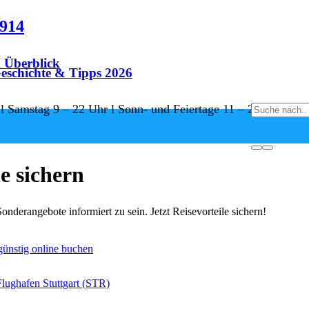
8914
m Überblick
eschichte & Tipps 2026
 l Samstag 9 – 22 Uhr l Sonn- und Feiertage 11 – 22 Uhr
e sichern
nderangebote informiert zu sein. Jetzt Reisevorteile sichern!
 günstig online buchen
Flughafen Stuttgart (STR)