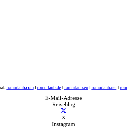
nal:
romurlaub.com
l
romurlaub.de
l
romurlaub.eu
l
romurlaub.net
l
rom
E-Mail-Adresse
Reiseblog
X
Instagram