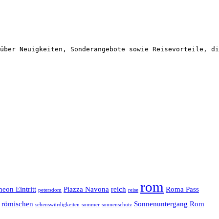
über Neuigkeiten, Sonderangebote sowie Reisevorteile, di
rom
heon Eintritt
Piazza Navona
reich
Roma Pass
petersdom
reise
römischen
Sonnenuntergang Rom
sehenswürdigkeiten
sommer
sonnenschutz