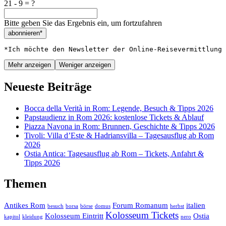
21 - 9 = ?
Bitte geben Sie das Ergebnis ein, um fortzufahren
abonnieren*
*Ich möchte den Newsletter der Online-Reisevermittlung 
Mehr anzeigen
Weniger anzeigen
Neueste Beiträge
Bocca della Verità in Rom: Legende, Besuch & Tipps 2026
Papstaudienz in Rom 2026: kostenlose Tickets & Ablauf
Piazza Navona in Rom: Brunnen, Geschichte & Tipps 2026
Tivoli: Villa d’Este & Hadriansvilla – Tagesausflug ab Rom
2026
Ostia Antica: Tagesausflug ab Rom – Tickets, Anfahrt &
Tipps 2026
Themen
Antikes Rom
Forum Romanum
italien
besuch
borsa
börse
domus
herbst
Kolosseum Tickets
Kolosseum Eintritt
Ostia
kapitol
kleidung
nero