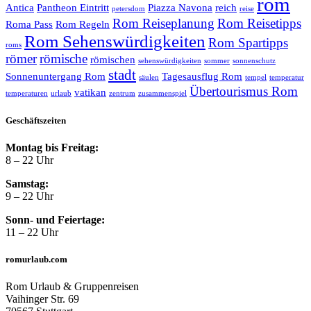
rom
Antica
Pantheon Eintritt
Piazza Navona
reich
petersdom
reise
Rom Reiseplanung
Rom Reisetipps
Roma Pass
Rom Regeln
Rom Sehenswürdigkeiten
Rom Spartipps
roms
römer
römische
römischen
sehenswürdigkeiten
sommer
sonnenschutz
stadt
Sonnenuntergang Rom
Tagesausflug Rom
säulen
tempel
temperatur
Übertourismus Rom
vatikan
temperaturen
urlaub
zentrum
zusammenspiel
Geschäftszeiten
Montag bis Freitag:
8 – 22 Uhr
Samstag:
9 – 22 Uhr
Sonn- und Feiertage:
11 – 22 Uhr
romurlaub.com
Rom Urlaub & Gruppenreisen
Vaihinger Str. 69