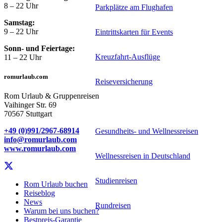
8 – 22 Uhr
Parkplätze am Flughafen
Samstag:
9 – 22 Uhr
Eintrittskarten für Events
Sonn- und Feiertage:
Kreuzfahrt-Ausflüge
11 – 22 Uhr
romurlaub.com
Reiseversicherung
Rom Urlaub & Gruppenreisen
Vaihinger Str. 69
Spezialreiseveranstalter
70567 Stuttgart
+49 (0)991/2967-68914
Gesundheits- und Wellnessreisen
info@romurlaub.com
www.romurlaub.com
Wellnessreisen in Deutschland
Studienreisen
Rom Urlaub buchen
Reiseblog
News
Rundreisen
Warum bei uns buchen?
Bestpreis-Garantie