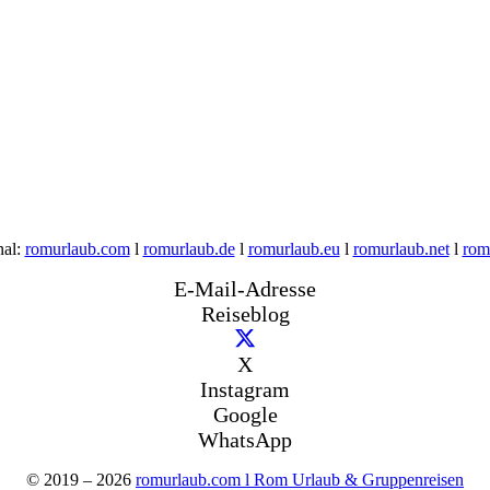
nal:
romurlaub.com
l
romurlaub.de
l
romurlaub.eu
l
romurlaub.net
l
rom
E-Mail-Adresse
Reiseblog
X
Instagram
Google
WhatsApp
© 2019 – 2026
romurlaub.com l Rom Urlaub & Gruppenreisen