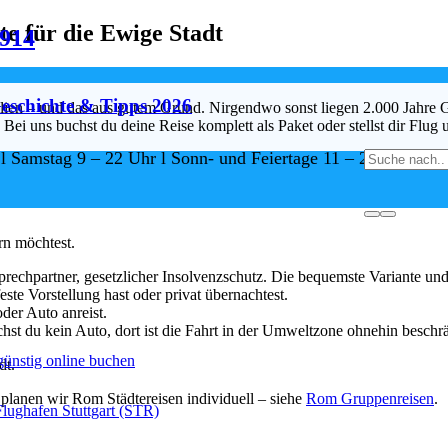
e für die Ewige Stadt
8914
eschichte & Tipps 2026
alien – und das aus gutem Grund. Nirgendwo sonst liegen 2.000 Jahre 
. Bei uns buchst du deine Reise komplett als Paket oder stellst dir Flu
 l Samstag 9 – 22 Uhr l Sonn- und Feiertage 11 – 22 Uhr
inzeln?
rn möchtest.
rechpartner, gesetzlicher Insolvenzschutz. Die bequemste Variante und 
ste Vorstellung hast oder privat übernachtest.
er Auto anreist.
st du kein Auto, dort ist die Fahrt in der Umweltzone ohnehin beschrä
 günstig online buchen
 planen wir Rom Städtereisen individuell – siehe
Rom Gruppenreisen
.
Flughafen Stuttgart (STR)