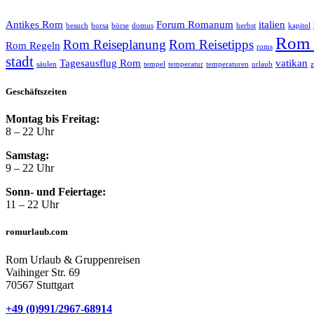
Antikes Rom
Forum Romanum
italien
besuch
borsa
börse
domus
herbst
kapitol
Rom 
Rom Reiseplanung
Rom Reisetipps
Rom Regeln
roms
stadt
Tagesausflug Rom
vatikan
säulen
tempel
temperatur
temperaturen
urlaub
Geschäftszeiten
Montag bis Freitag:
8 – 22 Uhr
Samstag:
9 – 22 Uhr
Sonn- und Feiertage:
11 – 22 Uhr
romurlaub.com
Rom Urlaub & Gruppenreisen
Vaihinger Str. 69
70567 Stuttgart
+49 (0)991/2967-68914