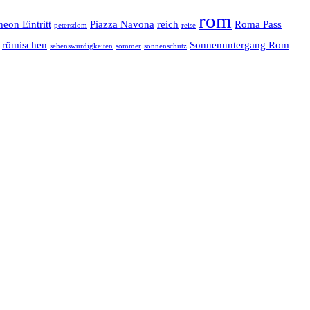
rom
heon Eintritt
Piazza Navona
reich
Roma Pass
petersdom
reise
römischen
Sonnenuntergang Rom
sehenswürdigkeiten
sommer
sonnenschutz