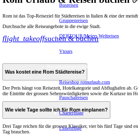
Busreisen
Rom ist das Top-Reiseziel für Städtereisen in Italien & eine der meis
Gruppenreisen
Durchsuche alle Reiseangebote in die ewige Stadt.
DERTOUR/Meiers Weltreisen
flight_takeoff
suchen & buchen
Vtours
Reisebuchungsmaschinen
Was kostet eine Rom Städtereise?
Reiseshop romurlaub.com
Der Preis hängt von Reisezeit, Hotelkategorie und Abflughafen ab. G
die Eintritte der grossen Sehenswürdigkeiten sowie die Kurtaxe im Ho
Pauschalreisen
Wie viele Tage sollte ich für Rom einplanen?
Charterflüge
Drei Tage reichen für die grossen Klassiker, vier bis fünf Tage sind 
Linienflüge
Tag brauchen.