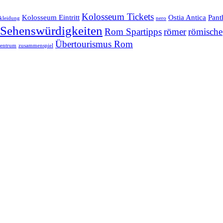
Kolosseum Tickets
Kolosseum Eintritt
Ostia Antica
Pant
kleidung
nero
Sehenswürdigkeiten
Rom Spartipps
römer
römische
Übertourismus Rom
zentrum
zusammenspiel