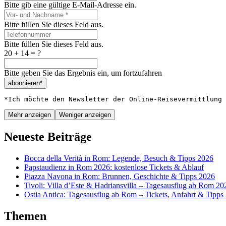
Bitte gib eine gültige E-Mail-Adresse ein.
Bitte füllen Sie dieses Feld aus.
Bitte füllen Sie dieses Feld aus.
20 + 14 = ?
Bitte geben Sie das Ergebnis ein, um fortzufahren
abonnieren*
*Ich möchte den Newsletter der Online-Reisevermittlung 
Mehr anzeigen
Weniger anzeigen
Neueste Beiträge
Bocca della Verità in Rom: Legende, Besuch & Tipps 2026
Papstaudienz in Rom 2026: kostenlose Tickets & Ablauf
Piazza Navona in Rom: Brunnen, Geschichte & Tipps 2026
Tivoli: Villa d’Este & Hadriansvilla – Tagesausflug ab Rom 20
Ostia Antica: Tagesausflug ab Rom – Tickets, Anfahrt & Tipps
Themen