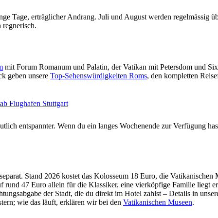
ange Tage, erträglicher Andrang. Juli und August werden regelmässig übe
h regnerisch.
m
mit Forum Romanum und Palatin, der Vatikan mit Petersdom und Sixt
ick geben unsere
Top-Sehenswürdigkeiten Roms
, den kompletten Reise
ab Flughafen Stuttgart
 deutlich entspannter. Wenn du ein langes Wochenende zur Verfügung has
tte separat. Stand 2026 kostet das Kolosseum 18 Euro, die Vatikanische
und 47 Euro allein für die Klassiker, eine vierköpfige Familie liegt e
ungsabgabe der Stadt, die du direkt im Hotel zahlst – Details in unse
tern; wie das läuft, erklären wir bei den
Vatikanischen Museen
.