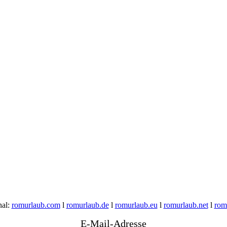
nal:
romurlaub.com
l
romurlaub.de
l
romurlaub.eu
l
romurlaub.net
l
rom
E-Mail-Adresse