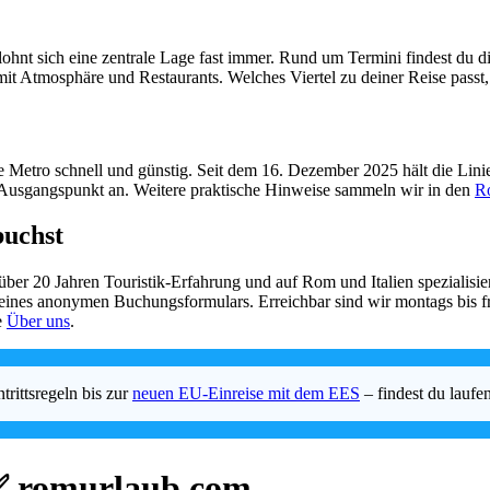
 lohnt sich eine zentrale Lage fast immer. Rund um Termini findest du 
 mit Atmosphäre und Restaurants. Welches Viertel zu deiner Reise passt
 Metro schnell und günstig. Seit dem 16. Dezember 2025 hält die Linie 
Ausgangspunkt an. Weitere praktische Hinweise sammeln wir in den
R
buchst
 über 20 Jahren Touristik-Erfahrung und auf Rom und Italien spezialisi
t eines anonymen Buchungsformulars. Erreichbar sind wir montags bis f
e
Über uns
.
rittsregeln bis zur
neuen EU-Einreise mit dem EES
– findest du laufe
✅ romurlaub.com