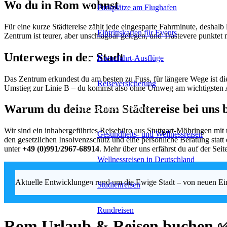
Wo du in Rom wohnst
Parkplätze am Flughafen
Für eine kurze Städtereise zählt jede eingesparte Fahrminute, deshalb
Eintrittskarten für Events
Zentrum ist teurer, aber unschlagbar gelegen, und Trastevere punktet
Unterwegs in der Stadt
Kreuzfahrt-Ausflüge
Das Zentrum erkundest du am besten zu Fuss, für längere Wege ist die
Reiseversicherung
Umstieg zur Linie B – du kommst also ohne Umweg am wichtigsten 
Warum du deine Rom Städtereise bei uns 
Spezialreiseveranstalter
Wir sind ein inhabergeführtes Reisebüro aus Stuttgart-Möhringen mit
Gesundheits- und Wellnessreisen
den gesetzlichen Insolvenzschutz und eine persönliche Beratung stat
unter
+49 (0)991/2967-68914
. Mehr über uns erfährst du auf der Seit
Wellnessreisen in Deutschland
Aktuelle Entwicklungen rund um die Ewige Stadt – von neuen Eint
Studienreisen
Rundreisen
Rom Urlaub & Reisen buchen 