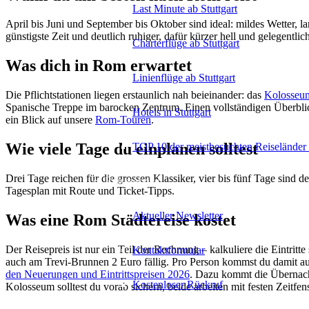
Last Minute ab Stuttgart
April bis Juni und September bis Oktober sind ideal: mildes Wetter, l
günstigste Zeit und deutlich ruhiger, dafür kürzer hell und gelegentlic
Charterflüge ab Stuttgart
Was dich in Rom erwartet
Linienflüge ab Stuttgart
Die Pflichtstationen liegen erstaunlich nah beieinander: das
Kolosseu
Spanische Treppe im barocken Zentrum. Einen vollständigen Überbl
Hotels in Stuttgart
ein Blick auf unsere
Rom-Touren
.
Wie viele Tage du einplanen solltest
TOP 10 der meistbesuchten Reiseländer 
Drei Tage reichen für die grossen Klassiker, vier bis fünf Tage sind
Reiseservice
Tagesplan mit Route und Ticket-Tipps.
Aktueller Newsletter
Was eine Rom Städtereise kostet
Der Reisepreis ist nur ein Teil der Rechnung – kalkuliere die Eintri
Kontaktformular
auch am Trevi-Brunnen 2 Euro fällig. Pro Person kommst du damit auf r
den Neuerungen und Eintrittspreisen 2026
. Dazu kommt die Übernacht
Kostenloser Rückruf
Kolosseum solltest du vorab sichern, beide arbeiten mit festen Zeitfens