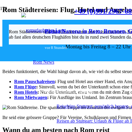
Rom Städtereisen: Flug, Hotel und Angebot
+49 (0)991/2967-6
Piazza Navona in Rom: Brunnen, G
Rom Städtereisen sind der Klassiker unter den Kurzurlauben in It
ab fast allen deutschen Flughäfen bist du in rund zwei Stunden da
Montag bis Freitag 8 – 22 Uhr
vor 8 Stunden
Rom Städtereisen buchen: Pauschal oder e
Rom News
Beides funktioniert, die Wahl hängt davon ab, wie viel du selbst steue
Reiseservice
Rom Pauschalreisen
:
Flug und Hotel aus einer Hand, ein Ansp
Rom Flüge
:
Sinnvoll, wenn du bei der Unterkunft schon eine fe
Reiseangebote ab Stuttgart
Rom Hotels
:
Nur die Unterkunft, etwa wenn du mit dem Zug od
Rom Mietwagen
:
Für Ausflüge ins Umland. Im Zentrum brauch
Reisebüro Stuttgart: persönlich beraten,
Ihr seid eine grössere Gruppe? Für Vereine, Schulklassen und Firmen
Reisen ab Stuttgart: Urlaub & Flüge ab 
Wann du am besten nach Rom reist