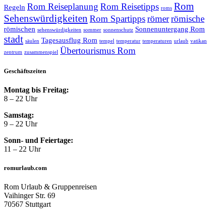
Rom
Rom Reiseplanung
Rom Reisetipps
Regeln
roms
Sehenswürdigkeiten
Rom Spartipps
römer
römische
römischen
Sonnenuntergang Rom
sehenswürdigkeiten
sommer
sonnenschutz
stadt
Tagesausflug Rom
säulen
tempel
temperatur
temperaturen
urlaub
vatikan
Übertourismus Rom
zentrum
zusammenspiel
Geschäftszeiten
Montag bis Freitag:
8 – 22 Uhr
Samstag:
9 – 22 Uhr
Sonn- und Feiertage:
11 – 22 Uhr
romurlaub.com
Rom Urlaub & Gruppenreisen
Vaihinger Str. 69
70567 Stuttgart