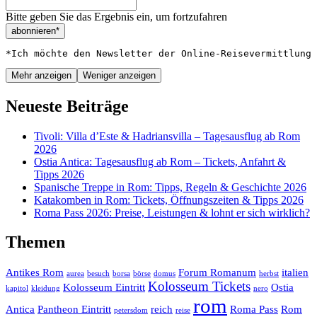
Bitte geben Sie das Ergebnis ein, um fortzufahren
abonnieren*
*Ich möchte den Newsletter der Online-Reisevermittlung 
Mehr anzeigen
Weniger anzeigen
Neueste Beiträge
Tivoli: Villa d’Este & Hadriansvilla – Tagesausflug ab Rom
2026
Ostia Antica: Tagesausflug ab Rom – Tickets, Anfahrt &
Tipps 2026
Spanische Treppe in Rom: Tipps, Regeln & Geschichte 2026
Katakomben in Rom: Tickets, Öffnungszeiten & Tipps 2026
Roma Pass 2026: Preise, Leistungen & lohnt er sich wirklich?
Themen
Antikes Rom
Forum Romanum
italien
aurea
besuch
borsa
börse
domus
herbst
Kolosseum Tickets
Kolosseum Eintritt
Ostia
kapitol
kleidung
nero
rom
Antica
Pantheon Eintritt
reich
Roma Pass
Rom
petersdom
reise