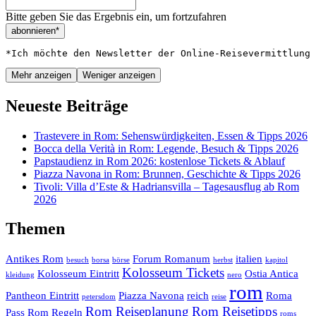
Bitte geben Sie das Ergebnis ein, um fortzufahren
abonnieren*
*Ich möchte den Newsletter der Online-Reisevermittlung 
Mehr anzeigen
Weniger anzeigen
Neueste Beiträge
Trastevere in Rom: Sehenswürdigkeiten, Essen & Tipps 2026
Bocca della Verità in Rom: Legende, Besuch & Tipps 2026
Papstaudienz in Rom 2026: kostenlose Tickets & Ablauf
Piazza Navona in Rom: Brunnen, Geschichte & Tipps 2026
Tivoli: Villa d’Este & Hadriansvilla – Tagesausflug ab Rom
2026
Themen
Antikes Rom
Forum Romanum
italien
besuch
borsa
börse
herbst
kapitol
Kolosseum Tickets
Kolosseum Eintritt
Ostia Antica
kleidung
nero
rom
Pantheon Eintritt
Piazza Navona
reich
Roma
petersdom
reise
Rom Reiseplanung
Rom Reisetipps
Pass
Rom Regeln
roms