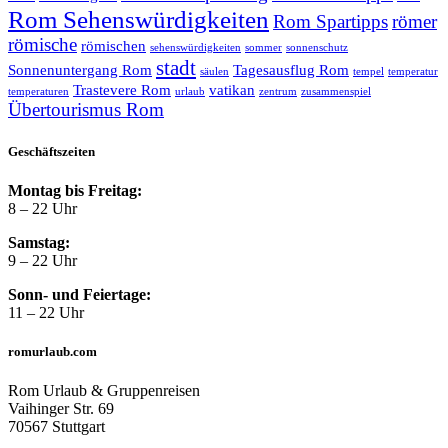
Rom Sehenswürdigkeiten
Rom Spartipps
römer
römische
römischen
sehenswürdigkeiten
sommer
sonnenschutz
stadt
Sonnenuntergang Rom
Tagesausflug Rom
säulen
tempel
temperatur
Trastevere Rom
vatikan
temperaturen
urlaub
zentrum
zusammenspiel
Übertourismus Rom
Geschäftszeiten
Montag bis Freitag:
8 – 22 Uhr
Samstag:
9 – 22 Uhr
Sonn- und Feiertage:
11 – 22 Uhr
romurlaub.com
Rom Urlaub & Gruppenreisen
Vaihinger Str. 69
70567 Stuttgart