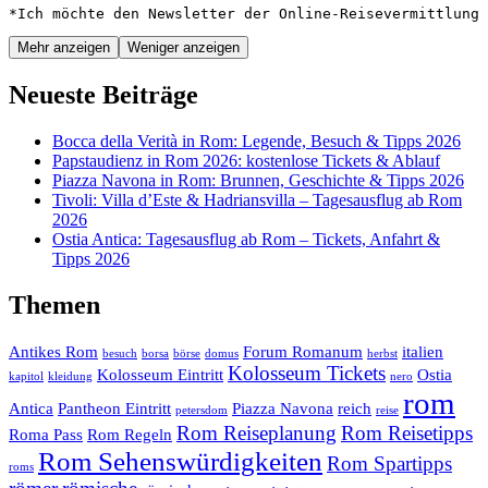
*Ich möchte den Newsletter der Online-Reisevermittlung 
Mehr anzeigen
Weniger anzeigen
Neueste Beiträge
Bocca della Verità in Rom: Legende, Besuch & Tipps 2026
Papstaudienz in Rom 2026: kostenlose Tickets & Ablauf
Piazza Navona in Rom: Brunnen, Geschichte & Tipps 2026
Tivoli: Villa d’Este & Hadriansvilla – Tagesausflug ab Rom
2026
Ostia Antica: Tagesausflug ab Rom – Tickets, Anfahrt &
Tipps 2026
Themen
Antikes Rom
Forum Romanum
italien
besuch
borsa
börse
domus
herbst
Kolosseum Tickets
Kolosseum Eintritt
Ostia
kapitol
kleidung
nero
rom
Antica
Pantheon Eintritt
Piazza Navona
reich
petersdom
reise
Rom Reiseplanung
Rom Reisetipps
Roma Pass
Rom Regeln
Rom Sehenswürdigkeiten
Rom Spartipps
roms