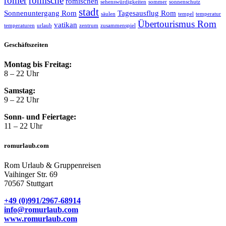
römer
römische
römischen
sehenswürdigkeiten
sommer
sonnenschutz
stadt
Sonnenuntergang Rom
Tagesausflug Rom
säulen
tempel
temperatur
Übertourismus Rom
vatikan
temperaturen
urlaub
zentrum
zusammenspiel
Geschäftszeiten
Montag bis Freitag:
8 – 22 Uhr
Samstag:
9 – 22 Uhr
Sonn- und Feiertage:
11 – 22 Uhr
romurlaub.com
Rom Urlaub & Gruppenreisen
Vaihinger Str. 69
70567 Stuttgart
+49 (0)991/2967-68914
info@romurlaub.com
www.romurlaub.com