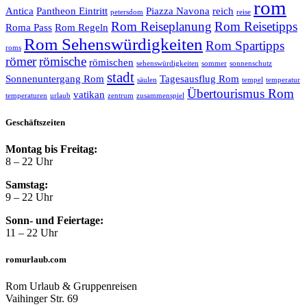
rom
Antica
Pantheon Eintritt
Piazza Navona
reich
petersdom
reise
Rom Reiseplanung
Rom Reisetipps
Roma Pass
Rom Regeln
Rom Sehenswürdigkeiten
Rom Spartipps
roms
römer
römische
römischen
sehenswürdigkeiten
sommer
sonnenschutz
stadt
Sonnenuntergang Rom
Tagesausflug Rom
säulen
tempel
temperatur
Übertourismus Rom
vatikan
temperaturen
urlaub
zentrum
zusammenspiel
Geschäftszeiten
Montag bis Freitag:
8 – 22 Uhr
Samstag:
9 – 22 Uhr
Sonn- und Feiertage:
11 – 22 Uhr
romurlaub.com
Rom Urlaub & Gruppenreisen
Vaihinger Str. 69