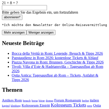
21 + 8 = ?
Bitte geben Sie das Ergebnis ein, um fortzufahren
abonnieren*
*Ich möchte den Newsletter der Online-Reisevermittlung 
Mehr anzeigen
Weniger anzeigen
Neueste Beiträge
Bocca della Verità in Rom: Legende, Besuch & Tipps 2026
Papstaudienz in Rom 2026: kostenlose Tickets & Ablauf
Piazza Navona in Rom: Brunnen, Geschichte & Tipps 2026
Tivoli: Villa d’Este & Hadriansvilla – Tagesausflug ab Rom
2026
Ostia Antica: Tagesausflug ab Rom – Tickets, Anfahrt &
Tipps 2026
Themen
Antikes Rom
Forum Romanum
italien
besuch
borsa
börse
domus
herbst
Kolosseum Tickets
Kolosseum Eintritt
Ostia
kapitol
kleidung
nero