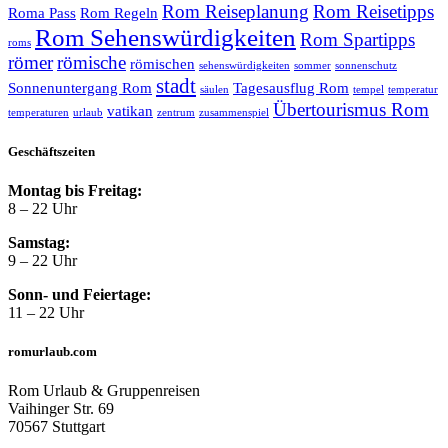
Rom Reiseplanung
Rom Reisetipps
Roma Pass
Rom Regeln
Rom Sehenswürdigkeiten
Rom Spartipps
roms
römer
römische
römischen
sehenswürdigkeiten
sommer
sonnenschutz
stadt
Sonnenuntergang Rom
Tagesausflug Rom
säulen
tempel
temperatur
Übertourismus Rom
vatikan
temperaturen
urlaub
zentrum
zusammenspiel
Geschäftszeiten
Montag bis Freitag:
8 – 22 Uhr
Samstag:
9 – 22 Uhr
Sonn- und Feiertage:
11 – 22 Uhr
romurlaub.com
Rom Urlaub & Gruppenreisen
Vaihinger Str. 69
70567 Stuttgart