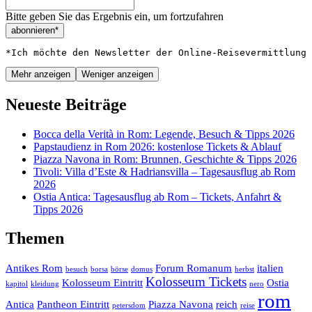
Bitte geben Sie das Ergebnis ein, um fortzufahren
abonnieren*
*Ich möchte den Newsletter der Online-Reisevermittlung 
Mehr anzeigen
Weniger anzeigen
Neueste Beiträge
Bocca della Verità in Rom: Legende, Besuch & Tipps 2026
Papstaudienz in Rom 2026: kostenlose Tickets & Ablauf
Piazza Navona in Rom: Brunnen, Geschichte & Tipps 2026
Tivoli: Villa d’Este & Hadriansvilla – Tagesausflug ab Rom
2026
Ostia Antica: Tagesausflug ab Rom – Tickets, Anfahrt &
Tipps 2026
Themen
Antikes Rom
Forum Romanum
italien
besuch
borsa
börse
domus
herbst
Kolosseum Tickets
Kolosseum Eintritt
Ostia
kapitol
kleidung
nero
rom
Antica
Pantheon Eintritt
Piazza Navona
reich
petersdom
reise