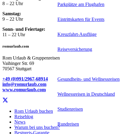
8 – 22 Uhr
Parkplätze am Flughafen
Samstag:
9 – 22 Uhr
Eintrittskarten für Events
Sonn- und Feiertage:
Kreuzfahrt-Ausflüge
11 – 22 Uhr
romurlaub.com
Reiseversicherung
Rom Urlaub & Gruppenreisen
Vaihinger Str. 69
Spezialreiseveranstalter
70567 Stuttgart
+49 (0)991/2967-68914
Gesundheits- und Wellnessreisen
info@romurlaub.com
www.romurlaub.com
Wellnessreisen in Deutschland
Studienreisen
Rom Urlaub buchen
Reiseblog
News
Rundreisen
Warum bei uns buchen?
Bestpreis-Garantie