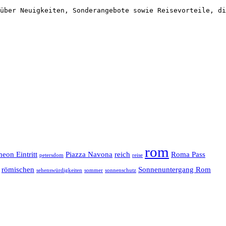
über Neuigkeiten, Sonderangebote sowie Reisevorteile, di
rom
heon Eintritt
Piazza Navona
reich
Roma Pass
petersdom
reise
römischen
Sonnenuntergang Rom
sehenswürdigkeiten
sommer
sonnenschutz