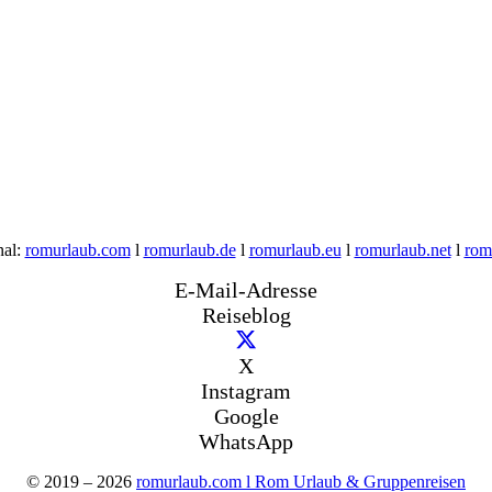
nal:
romurlaub.com
l
romurlaub.de
l
romurlaub.eu
l
romurlaub.net
l
rom
E-Mail-Adresse
Reiseblog
X
Instagram
Google
WhatsApp
© 2019 – 2026
romurlaub.com l Rom Urlaub & Gruppenreisen