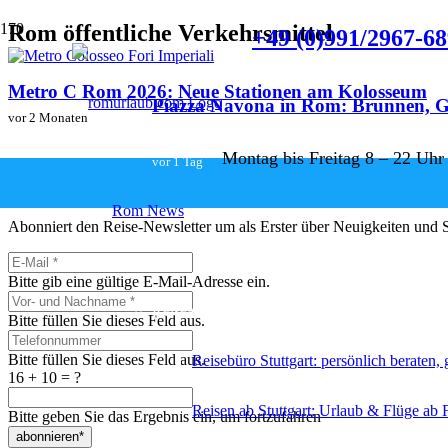
Rom öffentliche Verkehrsmittel
+49 (0)991/2967-6
Metro C Rom 2026: Neue Stationen am Kolosseum
Piazza Navona in Rom: Brunnen, G
vor 2 Monaten
Montag bis Freitag 8 – 22 Uhr
Newsletter abonnieren & Vorteil
vor 1 Tag
Rom News
Abonniert den Reise-Newsletter um als Erster über Neuigkeiten und So
Reiseservice
Bitte gib eine gültige E-Mail-Adresse ein.
Reiseangebote ab Stuttgart
Bitte füllen Sie dieses Feld aus.
Bitte füllen Sie dieses Feld aus.
Reisebüro Stuttgart: persönlich beraten,
16 + 10 = ?
Reisen ab Stuttgart: Urlaub & Flüge ab 
Bitte geben Sie das Ergebnis ein, um fortzufahren
abonnieren*