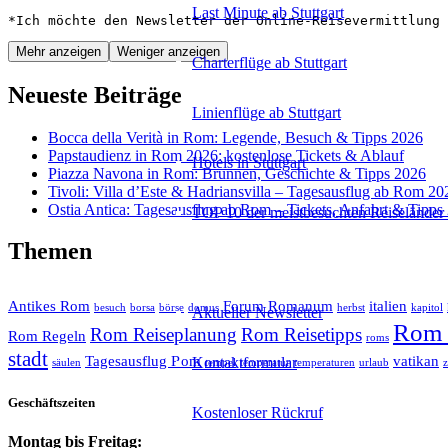
Last Minute ab Stuttgart
*Ich möchte den Newsletter der Online-Reisevermittlung 
Mehr anzeigen
Weniger anzeigen
Charterflüge ab Stuttgart
Neueste Beiträge
Linienflüge ab Stuttgart
Bocca della Verità in Rom: Legende, Besuch & Tipps 2026
Papstaudienz in Rom 2026: kostenlose Tickets & Ablauf
Hotels in Stuttgart
Piazza Navona in Rom: Brunnen, Geschichte & Tipps 2026
Tivoli: Villa d’Este & Hadriansvilla – Tagesausflug ab Rom 20
Ostia Antica: Tagesausflug ab Rom – Tickets, Anfahrt & Tipps
TOP 10 der meistbesuchten Reiseländer 
Themen
Reiseservice
Antikes Rom
Forum Romanum
italien
besuch
borsa
börse
domus
herbst
kapitol
Aktueller Newsletter
Rom 
Rom Reiseplanung
Rom Reisetipps
Rom Regeln
roms
stadt
Tagesausflug Rom
vatikan
Kontaktformular
säulen
tempel
temperatur
temperaturen
urlaub
Geschäftszeiten
Kostenloser Rückruf
Montag bis Freitag: