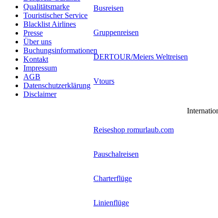
Qualitätsmarke
Busreisen
Touristischer Service
Blacklist Airlines
Gruppenreisen
Presse
Über uns
Buchungsinformationen
DERTOUR/Meiers Weltreisen
Kontakt
Impressum
AGB
Vtours
Datenschutzerklärung
Disclaimer
Reisebuchungsmaschinen
Internatio
Reiseshop romurlaub.com
Pauschalreisen
Charterflüge
Linienflüge