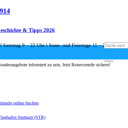
8914
eschichte & Tipps 2026
 l Samstag 9 – 22 Uhr l Sonn- und Feiertage 11 – 22 Uhr
e sichern
nderangebote informiert zu sein. Jetzt Reisevorteile sichern!
 günstig online buchen
Flughafen Stuttgart (STR)