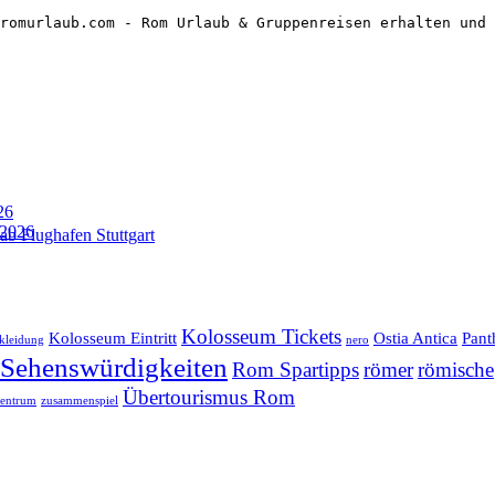
romurlaub.com - Rom Urlaub & Gruppenreisen erhalten und 
26
 2026
ab Flughafen Stuttgart
Kolosseum Tickets
Kolosseum Eintritt
Ostia Antica
Pant
kleidung
nero
Sehenswürdigkeiten
Rom Spartipps
römer
römische
Übertourismus Rom
zentrum
zusammenspiel