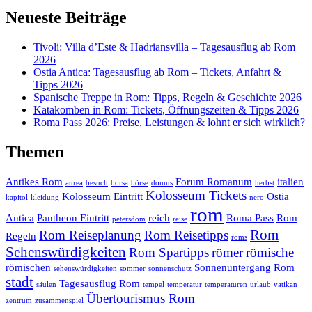
Neueste Beiträge
Tivoli: Villa d’Este & Hadriansvilla – Tagesausflug ab Rom
2026
Ostia Antica: Tagesausflug ab Rom – Tickets, Anfahrt &
Tipps 2026
Spanische Treppe in Rom: Tipps, Regeln & Geschichte 2026
Katakomben in Rom: Tickets, Öffnungszeiten & Tipps 2026
Roma Pass 2026: Preise, Leistungen & lohnt er sich wirklich?
Themen
Antikes Rom
Forum Romanum
italien
aurea
besuch
borsa
börse
domus
herbst
Kolosseum Tickets
Kolosseum Eintritt
Ostia
kapitol
kleidung
nero
rom
Antica
Pantheon Eintritt
reich
Roma Pass
Rom
petersdom
reise
Rom
Rom Reiseplanung
Rom Reisetipps
Regeln
roms
Sehenswürdigkeiten
Rom Spartipps
römer
römische
römischen
Sonnenuntergang Rom
sehenswürdigkeiten
sommer
sonnenschutz
stadt
Tagesausflug Rom
säulen
tempel
temperatur
temperaturen
urlaub
vatikan
Übertourismus Rom
zentrum
zusammenspiel