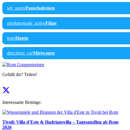
wb_sunny
Pauschalreisen
airplanemode_active
Flüge
hotel
Hotels
directions_car
Mietwagen
Gefällt dir? Teilen!
Interessante Beiträge:
Tivoli: Villa d’Este & Hadriansvilla – Tagesausflug ab Rom
2026